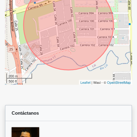
200 m
500 ft
Leaflet
| Wasi - ©
OpenStreetMap
Contáctanos