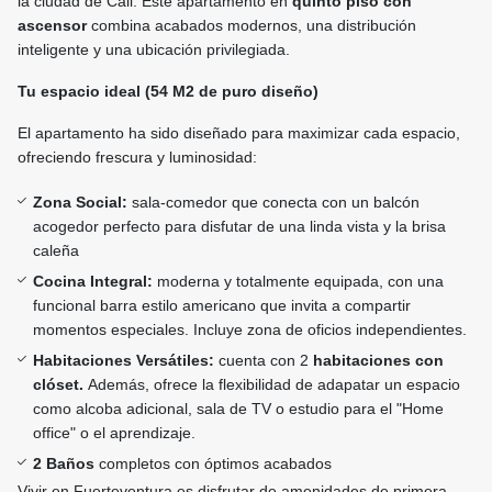
la ciudad de Cali. Este apartamento en
quinto piso con
ascensor
combina acabados modernos, una distribución
inteligente y una ubicación privilegiada.
Tu espacio ideal (54 M2 de puro diseño)
El apartamento ha sido diseñado para maximizar cada espacio,
ofreciendo frescura y luminosidad:
Zona Social:
sala-comedor que conecta con un balcón
acogedor perfecto para disfutar de una linda vista y la brisa
caleña
Cocina Integral:
moderna y totalmente equipada, con una
funcional barra estilo americano que invita a compartir
momentos especiales. Incluye zona de oficios independientes.
Habitaciones Versátiles:
cuenta con 2
habitaciones con
clóset.
Además, ofrece la flexibilidad de adapatar un espacio
como alcoba adicional, sala de TV o estudio para el "Home
office" o el aprendizaje.
2 Baños
completos con óptimos acabados
Vivir en Fuerteventura es disfrutar de amenidades de primera