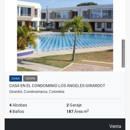
CASA
VENTA
CASA EN EL CONDOMINIO LOS ÁNGELES GIRARDOT
Girardot, Cundinamarca, Colombia
4
Alcobas
2
Garaje
2
4
Baños
187
Área m
Venta