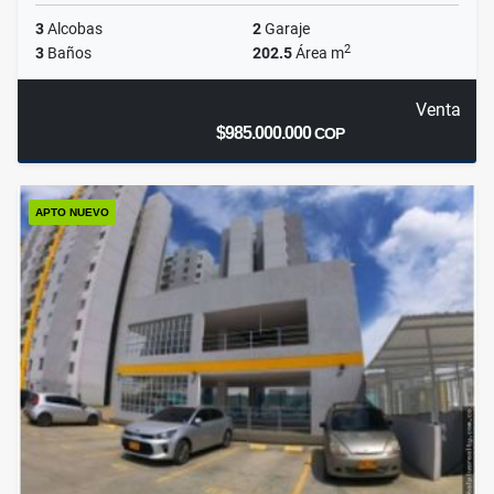
3
Alcobas
2
Garaje
2
3
Baños
202.5
Área m
Venta
$985.000.000
COP
APTO NUEVO