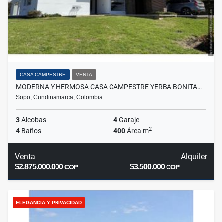
CASA CAMPESTRE
VENTA
MODERNA Y HERMOSA CASA CAMPESTRE YERBA BONITA…
Sopo, Cundinamarca, Colombia
3
Alcobas
4
Garaje
2
4
Baños
400
Área m
Venta
Alquiler
$2.875.000.000
$3.500.000
COP
COP
ELEGANCIA Y PRIVACIDAD