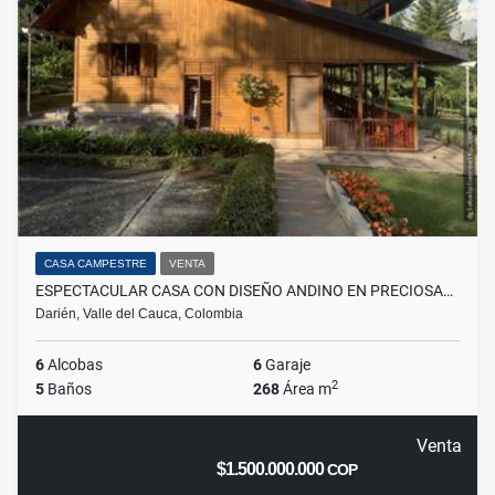
CASA CAMPESTRE
VENTA
ESPECTACULAR CASA CON DISEÑO ANDINO EN PRECIOSA…
Darién, Valle del Cauca, Colombia
6
Alcobas
6
Garaje
2
5
Baños
268
Área m
Venta
$1.500.000.000
COP