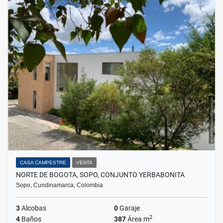
CASA CAMPESTRE
VENTA
NORTE DE BOGOTA, SOPO, CONJUNTO YERBABONITA
Sopo, Cundinamarca, Colombia
3
Alcobas
0
Garaje
2
4
Baños
387
Área m