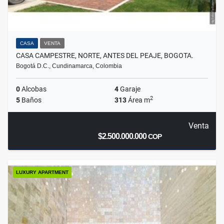
CASA
VENTA
CASA CAMPESTRE, NORTE, ANTES DEL PEAJE, BOGOTA.
Bogotá D.C., Cundinamarca, Colombia
0
Alcobas
4
Garaje
2
5
Baños
313
Área m
Venta
$2.500.000.000
COP
LUXURY APARTMENT