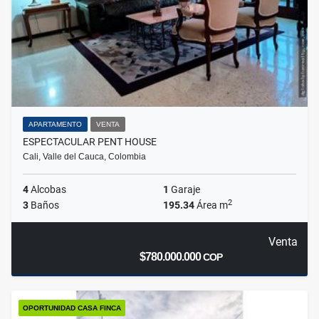
APARTAMENTO
VENTA
ESPECTACULAR PENT HOUSE
Cali, Valle del Cauca, Colombia
4
Alcobas
1
Garaje
2
3
Baños
195.34
Área m
Venta
$780.000.000
COP
OPORTUNIDAD CASA FINCA