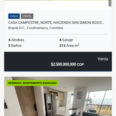
CASA
VENTA
CASA CAMPESTRE, NORTE, HACIENDA SAN SIMON BOGO…
Bogotá D.C., Cundinamarca, Colombia
4
Alcobas
4
Garaje
2
5
Baños
313
Área m
Venta
$2.500.000.000
COP
HERMOSO APARTAMENTO ENVIGADO