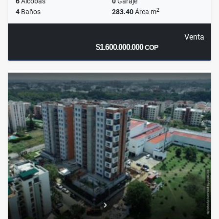
6
Alcobas
0
Garaje
2
4
Baños
283.40
Área m
Venta
$1.600.000.000
COP