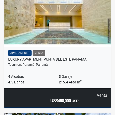
APARTAMENTO
VENTA
LUXURY APARTMENT PUNTA DEL ESTE PANAMA
Tocumen, Panamá, Panamá
4
Alcobas
3
Garaje
2
4.5
Baños
215.4
Área m
Venta
US$460,000
USD