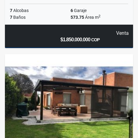
7
Alcobas
6
Garaje
2
7
Baños
573.75
Área m
Venta
$1.850.000.000
COP