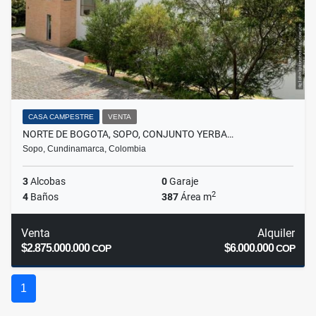
CASA CAMPESTRE
VENTA
NORTE DE BOGOTA, SOPO, CONJUNTO YERBA…
Sopo, Cundinamarca, Colombia
3
Alcobas
0
Garaje
2
4
Baños
387
Área m
Venta
Alquiler
$2.875.000.000
$6.000.000
COP
COP
1