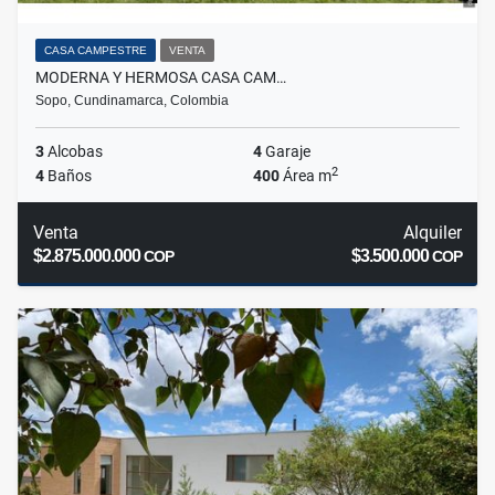
CASA CAMPESTRE
VENTA
MODERNA Y HERMOSA CASA CAM…
Sopo, Cundinamarca, Colombia
3
Alcobas
4
Garaje
2
4
Baños
400
Área m
Venta
Alquiler
$2.875.000.000
$3.500.000
COP
COP