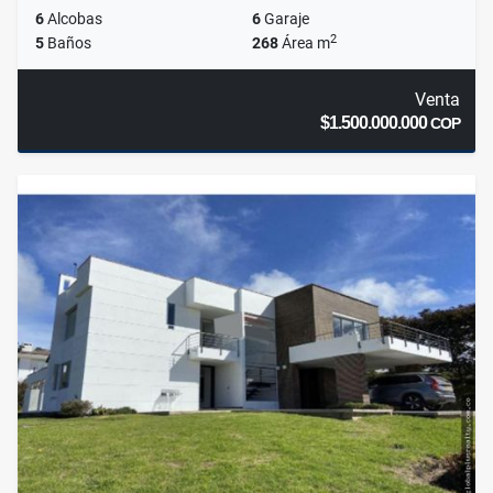
6
Alcobas
6
Garaje
2
5
Baños
268
Área m
Venta
$1.500.000.000
COP