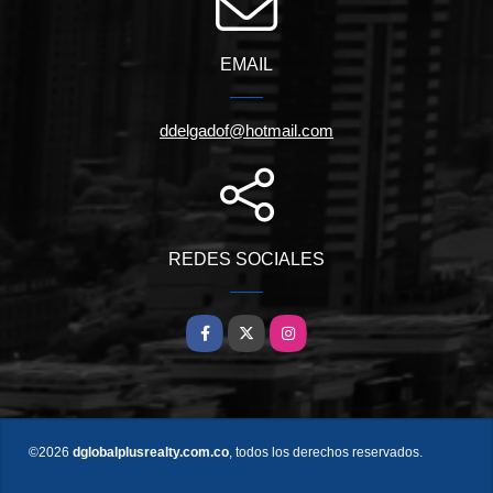
EMAIL
ddelgadof@hotmail.com
REDES SOCIALES
Facebook
X
Instagram
©2026
dglobalplusrealty.com.co
, todos los derechos reservados.